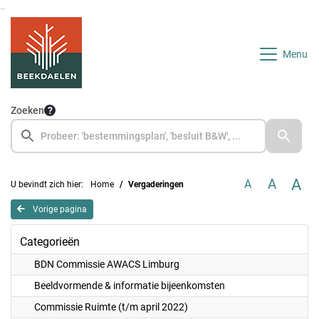
Ga naar de inhoud van deze pagina
Ga naar het zoeken
Ga naar het menu
Menu
Zoeken
A
A
A
U bevindt zich hier:
Home
Vergaderingen
Vorige pagina
Categorieën
BDN Commissie AWACS Limburg
Beeldvormende & informatie bijeenkomsten
Commissie Ruimte (t/m april 2022)