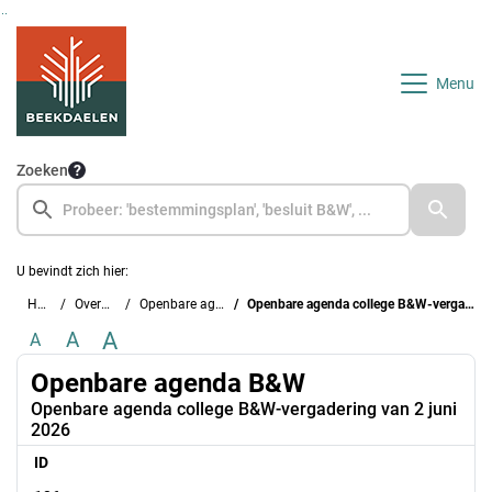
Ga naar de inhoud van deze pagina
Ga naar het zoeken
Ga naar het menu
Menu
Zoeken
U bevindt zich hier:
Home
Overzichten
Openbare agenda B&W
Openbare agenda college B&W-vergadering van 2 juni 2026
A
A
A
Openbare agenda B&W
Openbare agenda college B&W-vergadering van 2 juni
2026
ID