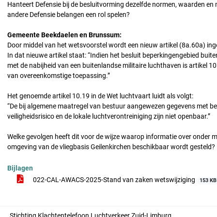
Hanteert Defensie bij de besluitvorming dezelfde normen, waarden en
andere Defensie belangen een rol spelen?
Gemeente Beekdaelen en Brunssum:
Door middel van het wetsvoorstel wordt een nieuw artikel (8a.60a) ing
In dat nieuwe artikel staat: “Indien het besluit beperkingengebied bui
met de nabijheid van een buitenlandse militaire luchthaven is artikel 1
van overeenkomstige toepassing.”
Het genoemde artikel 10.19 in de Wet luchtvaart luidt als volgt:
“De bij algemene maatregel van bestuur aangewezen gegevens met betre
veiligheidsrisico en de lokale luchtverontreiniging zijn niet openbaar.”
Welke gevolgen heeft dit voor de wijze waarop informatie over onder me
omgeving van de vliegbasis Geilenkirchen beschikbaar wordt gesteld?
Bijlagen
022-CAL-AWACS-2025-Stand van zaken wetswijziging
153 KB
Stichting Klachtentelefoon Luchtverkeer Zuid-Limburg