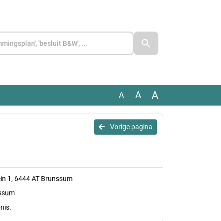
A
A
A
Vorige pagina
ein 1, 6444 AT Brunssum
nssum
nis.