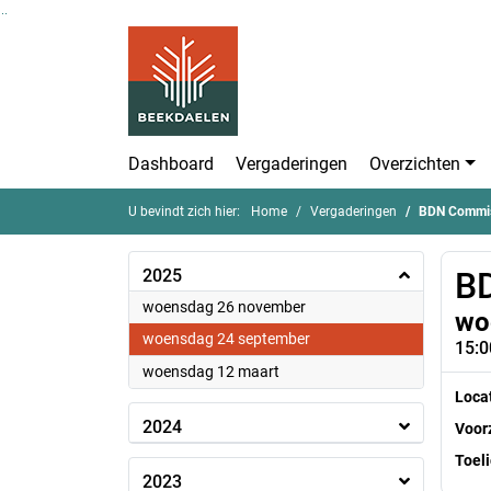
Ga naar de inhoud van deze pagina
Ga naar het zoeken
Ga naar het menu
Dashboard
Vergaderingen
Overzichten
U bevindt zich hier:
Home
Vergaderingen
BDN Commi
2025
B
2025
woensdag 26 november
wo
2025
woensdag 24 september
15:0
2025
woensdag 12 maart
Loca
2024
Voorz
Toeli
2023