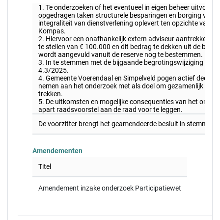
1. Te onderzoeken of het eventueel in eigen beheer uitvoer
opgedragen taken structurele besparingen en borging van de
integraliteit van dienstverlening oplevert ten opzichte van 
Kompas.
2. Hiervoor een onafhankelijk extern adviseur aantrekken en
te stellen van € 100.000 en dit bedrag te dekken uit de brute
wordt aangevuld vanuit de reserve nog te bestemmen.
3. In te stemmen met de bijgaande begrotingswijziging met
4.3/2025.
4. Gemeente Voerendaal en Simpelveld pogen actief deel te 
nemen aan het onderzoek met als doel om gezamenlijk op te
trekken.
5. De uitkomsten en mogelijke consequenties van het onder
apart raadsvoorstel aan de raad voor te leggen.
De voorzitter brengt het geamendeerde besluit in stemmi
Amendementen
Titel
Amendement inzake onderzoek Participatiewet