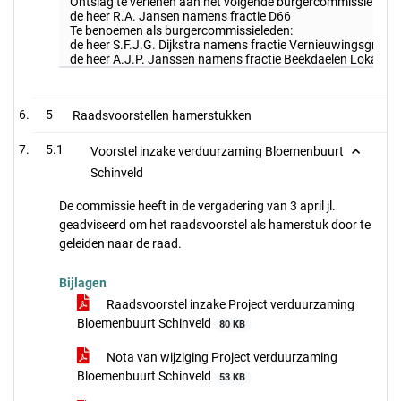
Ontslag te verlenen aan het volgende burgercommissielid:
de heer R.A. Jansen namens fractie D66
Te benoemen als burgercommissieleden:
de heer S.F.J.G. Dijkstra namens fractie Vernieuwingsgroep
de heer A.J.P. Janssen namens fractie Beekdaelen Lokaal
5
Raadsvoorstellen hamerstukken
5.1
Voorstel inzake verduurzaming Bloemenbuurt
Schinveld
De commissie heeft in de vergadering van 3 april jl.
geadviseerd om het raadsvoorstel als hamerstuk door te
geleiden naar de raad.
Bijlagen
Raadsvoorstel inzake Project verduurzaming
Bloemenbuurt Schinveld
80 KB
Nota van wijziging Project verduurzaming
Bloemenbuurt Schinveld
53 KB