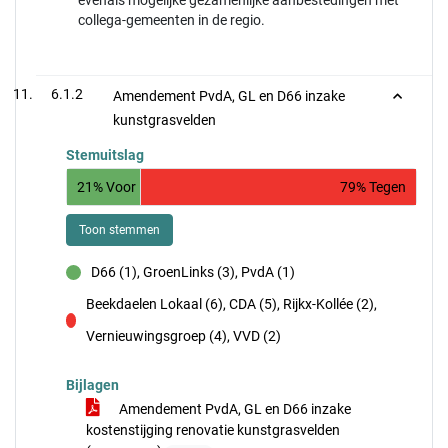
evenals mogelijke gezamenlijke aanbestedingen met
collega-gemeenten in de regio.
6.1.2
Amendement PvdA, GL en D66 inzake
kunstgrasvelden
Stemuitslag
21% Voor
79% Tegen
Toon stemmen
D66 (1), GroenLinks (3), PvdA (1)
voor
Beekdaelen Lokaal (6), CDA (5), Rijkx-Kollée (2),
tegen
Vernieuwingsgroep (4), VVD (2)
Bijlagen
Amendement PvdA, GL en D66 inzake
kostenstijging renovatie kunstgrasvelden