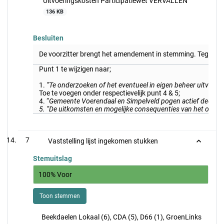
Uitvoeringskosten Participatiewet VERVALLEN
136 KB
Besluiten
De voorzitter brengt het amendement in stemming. Tegen
Punt 1 te wijzigen naar;
1.
“Te onderzoeken of het eventueel in eigen beheer uitvoere
Toe te voegen onder respectievelijk punt 4 & 5;
4. “
Gemeente Voerendaal en Simpelveld pogen actief deel te 
5.
“De uitkomsten en mogelijke consequenties van het onderz
7
Vaststelling lijst ingekomen stukken
Stemuitslag
100% Voor
Toon stemmen
Beekdaelen Lokaal (6), CDA (5), D66 (1), GroenLinks