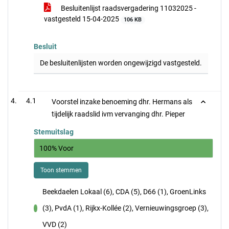
Besluitenlijst raadsvergadering 11032025 -
vastgesteld 15-04-2025
106 KB
Besluit
De besluitenlijsten worden ongewijzigd vastgesteld.
4.1
Voorstel inzake benoeming dhr. Hermans als
tijdelijk raadslid ivm vervanging dhr. Pieper
Stemuitslag
100% Voor
Toon stemmen
Beekdaelen Lokaal (6), CDA (5), D66 (1), GroenLinks
(3), PvdA (1), Rijkx-Kollée (2), Vernieuwingsgroep (3),
voor
VVD (2)