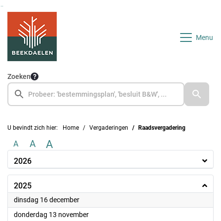
Ga naar de inhoud van deze pagina
Ga naar het zoeken
Ga naar het menu
Menu
Zoeken
U bevindt zich hier:
Home
Vergaderingen
Raadsvergadering
A
A
A
2026
2025
2025
dinsdag 16 december
2025
donderdag 13 november