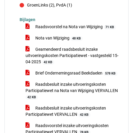
GroenLinks (2), PvdA (1)
tegen
Bijlagen
Raadsvoorstel na Nota van Wijziging
71 KB
Nota van Wijziging
48 KB
Geamendeerd raadsbesluit inzake
uitvoeringskosten Participatiewet - vastgesteld 15-
04-2025
42 KB
Brief Ondernemingsraad Beekdaelen
578 KB
Raadsbesluit inzake uitvoeringskosten
Participatiewet na Nota van Wijziging VERVALLEN
42 KB
Raadsbesluit inzake uitvoeringskosten
Participatiewet VERVALLEN
42 KB
Raadsvoorstel inzake uitvoeringskosten
Participatiewet VERVALLEN
78 KB