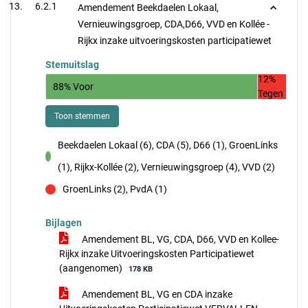
6.2.1
Amendement Beekdaelen Lokaal,
Vernieuwingsgroep, CDA,D66, VVD en Kollée -
Rijkx inzake uitvoeringskosten participatiewet
Stemuitslag
12%
88% Voor
Tegen
Toon stemmen
Beekdaelen Lokaal (6), CDA (5), D66 (1), GroenLinks
voor
(1), Rijkx-Kollée (2), Vernieuwingsgroep (4), VVD (2)
GroenLinks (2), PvdA (1)
tegen
Bijlagen
Amendement BL, VG, CDA, D66, VVD en Kollee-
Rijkx inzake Uitvoeringskosten Participatiewet
(aangenomen)
178 KB
Amendement BL, VG en CDA inzake