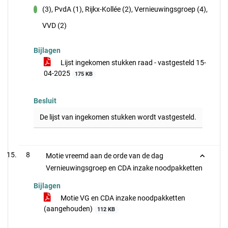
(3), PvdA (1), Rijkx-Kollée (2), Vernieuwingsgroep (4),
voor
VVD (2)
Bijlagen
Lijst ingekomen stukken raad - vastgesteld 15-
04-2025
175 KB
Besluit
De lijst van ingekomen stukken wordt vastgesteld.
8
Motie vreemd aan de orde van de dag
Vernieuwingsgroep en CDA inzake noodpakketten
Bijlagen
Motie VG en CDA inzake noodpakketten
(aangehouden)
112 KB