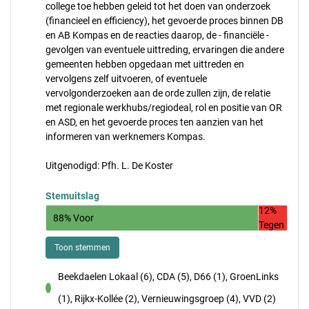
college toe hebben geleid tot het doen van onderzoek
(financieel en efficiency), het gevoerde proces binnen DB
en AB Kompas en de reacties daarop, de - financiële -
gevolgen van eventuele uittreding, ervaringen die andere
gemeenten hebben opgedaan met uittreden en
vervolgens zelf uitvoeren, of eventuele
vervolgonderzoeken aan de orde zullen zijn, de relatie
met regionale werkhubs/regiodeal, rol en positie van OR
en ASD, en het gevoerde proces ten aanzien van het
informeren van werknemers Kompas.
Uitgenodigd: Pfh. L. De Koster
Stemuitslag
12%
88% Voor
Tegen
Toon stemmen
Beekdaelen Lokaal (6), CDA (5), D66 (1), GroenLinks
voor
(1), Rijkx-Kollée (2), Vernieuwingsgroep (4), VVD (2)