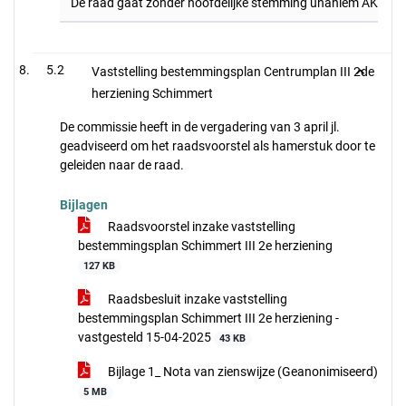
De raad gaat zonder hoofdelijke stemming unaniem AKKOOR
5.2
Vaststelling bestemmingsplan Centrumplan III 2de
herziening Schimmert
De commissie heeft in de vergadering van 3 april jl.
geadviseerd om het raadsvoorstel als hamerstuk door te
geleiden naar de raad.
Bijlagen
Raadsvoorstel inzake vaststelling
bestemmingsplan Schimmert III 2e herziening
127 KB
Raadsbesluit inzake vaststelling
bestemmingsplan Schimmert III 2e herziening -
vastgesteld 15-04-2025
43 KB
Bijlage 1_ Nota van zienswijze (Geanonimiseerd)
5 MB