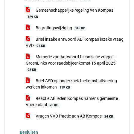
Gemeenschappelijke regeling van Kompas
129 KB
Begrotingswijziging
315 KB
Brief inzake antwoord AB Kompas inzake vraag
VVD
91 KB
Memorie van Antwoord technische vragen -
GroenLinks voor raadsbijeenkomst 15 april 2025
98 KB
Brief ASD op onderzoek toekomst uitvoering
werk en inkomen
119 KB
Reactie AB leden Kompas namens gemeente
Voerendaal
23 KB
Vragen VVD fractie aan AB Kompas
24 KB
Besluiten