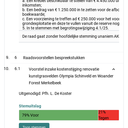
a. Een krediet beschikbaar te stellen van € 4.450.000 uitga
inkomsten;
b. Een bedrag van € 1.250.000 in te zetten voor de afboekin
boekwaarde;
c. Een voorziening te treffen ad € 250.000 voor het voorzien
grondexploitatie en deze te vullen vanuit de reserve nog te
5. In te stemmen met begrotingswijziging 4.1/25.
De raad gaat zonder hoofdelijke stemming unaniem AKKOOR
6
Raadsvoorstellen bespreekstukken
6.1
Voorstel inzake kostenstijging renovatie
kunstgrasvelden Olympia Schinveld en Woander
Forest Merkelbeek
Uitgenodigd: Pfh. L. De Koster
Stemuitslag
21%
79% Voor
Tegen
Toon stemmen