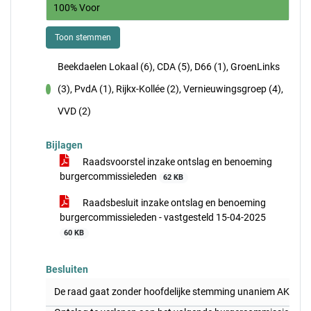
100% Voor
Toon stemmen
Beekdaelen Lokaal (6), CDA (5), D66 (1), GroenLinks
(3), PvdA (1), Rijkx-Kollée (2), Vernieuwingsgroep (4),
voor
VVD (2)
Bijlagen
Raadsvoorstel inzake ontslag en benoeming
burgercommissieleden
62 KB
Raadsbesluit inzake ontslag en benoeming
burgercommissieleden - vastgesteld 15-04-2025
60 KB
Besluiten
De raad gaat zonder hoofdelijke stemming unaniem AKKOOR