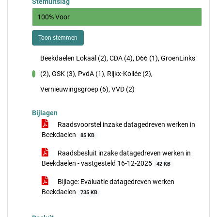
Stemuitslag
100% Voor
Toon stemmen
Beekdaelen Lokaal (2), CDA (4), D66 (1), GroenLinks
(2), GSK (3), PvdA (1), Rijkx-Kollée (2),
voor
Vernieuwingsgroep (6), VVD (2)
Bijlagen
Raadsvoorstel inzake datagedreven werken in
Beekdaelen
85 KB
Raadsbesluit inzake datagedreven werken in
Beekdaelen - vastgesteld 16-12-2025
42 KB
Bijlage: Evaluatie datagedreven werken
Beekdaelen
735 KB