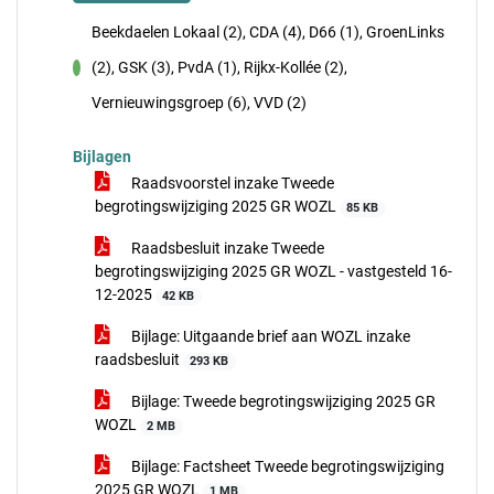
Beekdaelen Lokaal (2), CDA (4), D66 (1), GroenLinks
(2), GSK (3), PvdA (1), Rijkx-Kollée (2),
voor
Vernieuwingsgroep (6), VVD (2)
Bijlagen
Raadsvoorstel inzake Tweede
begrotingswijziging 2025 GR WOZL
85 KB
Raadsbesluit inzake Tweede
begrotingswijziging 2025 GR WOZL - vastgesteld 16-
12-2025
42 KB
Bijlage: Uitgaande brief aan WOZL inzake
raadsbesluit
293 KB
Bijlage: Tweede begrotingswijziging 2025 GR
WOZL
2 MB
Bijlage: Factsheet Tweede begrotingswijziging
2025 GR WOZL
1 MB