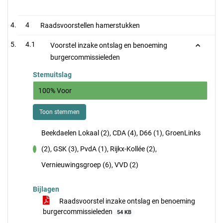
4
Raadsvoorstellen hamerstukken
4.1
Voorstel inzake ontslag en benoeming
burgercommissieleden
Stemuitslag
100% Voor
Toon stemmen
Beekdaelen Lokaal (2), CDA (4), D66 (1), GroenLinks
(2), GSK (3), PvdA (1), Rijkx-Kollée (2),
voor
Vernieuwingsgroep (6), VVD (2)
Bijlagen
Raadsvoorstel inzake ontslag en benoeming
burgercommissieleden
54 KB