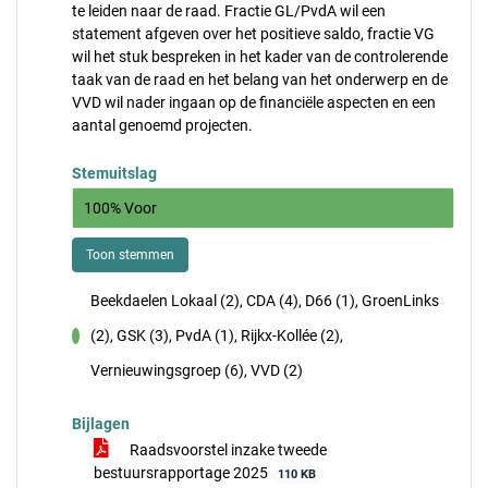
te leiden naar de raad. Fractie GL/PvdA wil een
statement afgeven over het positieve saldo, fractie VG
wil het stuk bespreken in het kader van de controlerende
taak van de raad en het belang van het onderwerp en de
VVD wil nader ingaan op de financiële aspecten en een
aantal genoemd projecten.
Stemuitslag
100% Voor
Toon stemmen
Beekdaelen Lokaal (2), CDA (4), D66 (1), GroenLinks
(2), GSK (3), PvdA (1), Rijkx-Kollée (2),
voor
Vernieuwingsgroep (6), VVD (2)
Bijlagen
Raadsvoorstel inzake tweede
bestuursrapportage 2025
110 KB