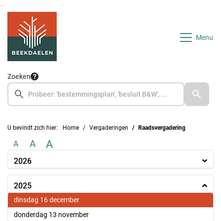
Ga naar de inhoud van deze pagina
Ga naar het zoeken
Ga naar het menu
Menu
Zoeken
U bevindt zich hier:
Home
Vergaderingen
Raadsvergadering
A
A
A
2026
2025
2025
dinsdag 16 december
2025
donderdag 13 november