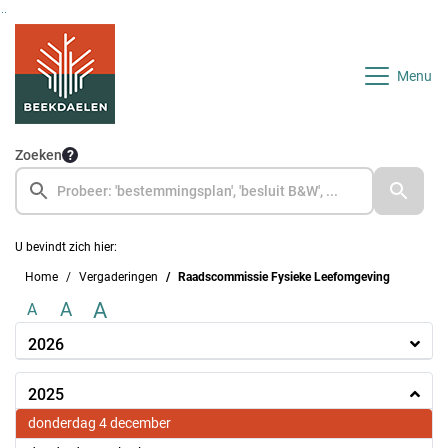
Ga naar de inhoud van deze pagina
Ga naar het zoeken
Ga naar het menu
Menu
Zoeken
U bevindt zich hier:
Home
Vergaderingen
Raadscommissie Fysieke Leefomgeving
A
A
A
2026
2025
2025
donderdag 4 december